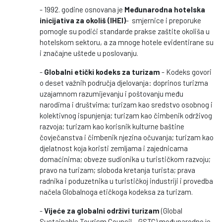
- 1992. godine osnovana je
Međunarodna hotelska
inicijativa za okoliš (IHEI)
- smjernice i preporuke
pomogle su podići standarde prakse zaštite okoliša u
hotelskom sektoru, a za mnoge hotele evidentirane su
i značajne uštede u poslovanju.
-
Globalni etički kodeks za turizam
- Kodeks govori
o deset važnih područja djelovanja: doprinos turizma
uzajamnom razumijevanju i poštovanju među
narodima i društvima; turizam kao sredstvo osobnog i
kolektivnog ispunjenja; turizam kao čimbenik održivog
razvoja; turizam kao korisnik kulturne baštine
čovječanstva i čimbenik njezina očuvanja; turizam kao
djelatnost koja koristi zemljama i zajednicama
domaćinima; obveze sudionika u turističkom razvoju;
pravo na turizam; sloboda kretanja turista; prava
radnika i poduzetnika u turističkoj industriji i provedba
načela Globalnoga etičkoga kodeksa za turizam.
-
Vijeće za globalni održivi turizam
(Global
Sustainable Tourism Council – GSTC) međunarodno je