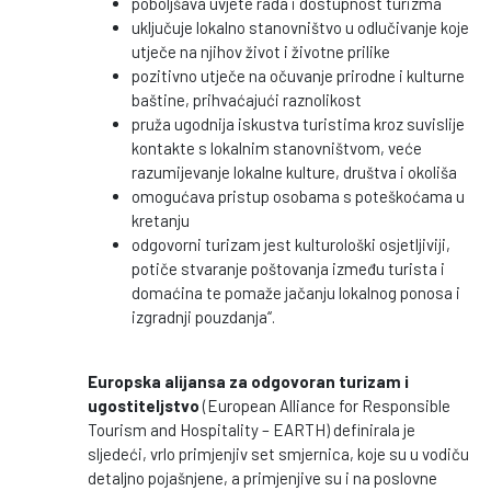
poboljšava uvjete rada i dostupnost turizma
uključuje lokalno stanovništvo u odlučivanje koje
utječe na njihov život i životne prilike
pozitivno utječe na očuvanje prirodne i kulturne
baštine, prihvaćajući raznolikost
pruža ugodnija iskustva turistima kroz suvislije
kontakte s lokalnim stanovništvom, veće
razumijevanje lokalne kulture, društva i okoliša
omogućava pristup osobama s poteškoćama u
kretanju
odgovorni turizam jest kulturološki osjetljiviji,
potiče stvaranje poštovanja između turista i
domaćina te pomaže jačanju lokalnog ponosa i
izgradnji pouzdanja“.
Europska alijansa za odgovoran turizam i
ugostiteljstvo
(European Alliance for Responsible
Tourism and Hospitality – EARTH) definirala je
sljedeći, vrlo primjenjiv set smjernica, koje su u vodiču
detaljno pojašnjene, a primjenjive su i na poslovne