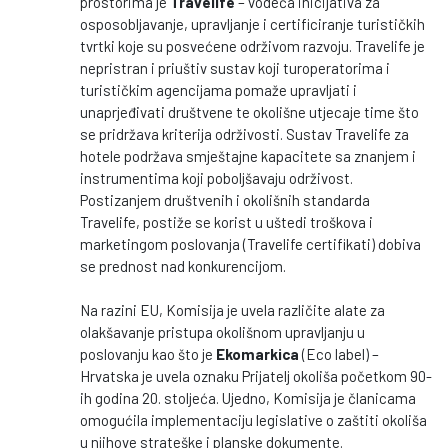
prostorima je
Travelife
– vodeća inicijativa za
osposobljavanje, upravljanje i certificiranje turističkih
tvrtki koje su posvećene održivom razvoju. Travelife je
nepristran i priuštiv sustav koji turoperatorima i
turističkim agencijama pomaže upravljati i
unaprjeđivati društvene te okolišne utjecaje time što
se pridržava kriterija održivosti. Sustav Travelife za
hotele podržava smještajne kapacitete sa znanjem i
instrumentima koji poboljšavaju održivost.
Postizanjem društvenih i okolišnih standarda
Travelife, postiže se korist u uštedi troškova i
marketingom poslovanja (Travelife certifikati) dobiva
se prednost nad konkurencijom.
Na razini EU, Komisija je uvela različite alate za
olakšavanje pristupa okolišnom upravljanju u
poslovanju kao što je
Ekomarkica
(Eco label) –
Hrvatska je uvela oznaku Prijatelj okoliša početkom 90-
ih godina 20. stoljeća. Ujedno, Komisija je članicama
omogućila implementaciju legislative o zaštiti okoliša
u njihove strateške i planske dokumente.