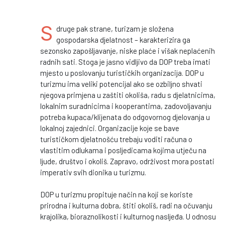
S
druge pak strane, turizam je složena
gospodarska djelatnost – karakterizira ga
sezonsko zapošljavanje, niske plaće i višak neplaćenih
radnih sati. Stoga je jasno vidljivo da DOP treba imati
mjesto u poslovanju turističkih organizacija. DOP u
turizmu ima veliki potencijal ako se ozbiljno shvati
njegova primjena u zaštiti okoliša, radu s djelatnicima,
lokalnim suradnicima i kooperantima, zadovoljavanju
potreba kupaca/klijenata do odgovornog djelovanja u
lokalnoj zajednici. Organizacije koje se bave
turističkom djelatnošću trebaju voditi računa o
vlastitim odlukama i posljedicama kojima utječu na
ljude, društvo i okoliš. Zapravo, održivost mora postati
imperativ svih dionika u turizmu.
DOP u turizmu propituje način na koji se koriste
prirodna i kulturna dobra, štiti okoliš, radi na očuvanju
krajolika, bioraznolikosti i kulturnog nasljeđa. U odnosu