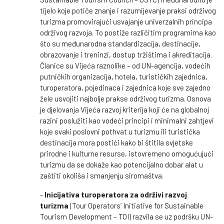
tijelo koje potiče znanje i razumijevanje praksi održivog
turizma promovirajući usvajanje univerzalnih principa
održivog razvoja. To postiže različitim programima kao
što su međunarodna standardizacija, destinacije,
obrazovanje i treninzi, dostup tržištima i akreditacija.
Članice su Vijeća raznolike – od UN-agencija, vodećih
putničkih organizacija, hotela, turističkih zajednica,
turoperatora, pojedinaca i zajednica koje sve zajedno
žele usvojiti najbolje prakse održivog turizma. Osnova
je djelovanja Vijeća razvoj kriterija koji će na globalnoj
razini poslužiti kao vodeći principi i minimalni zahtjevi
koje svaki poslovni pothvat u turizmu ili turistička
destinacija mora postići kako bi štitila svjetske
prirodne i kulturne resurse, istovremeno omogućujući
turizmu da se dokaže kao potencijalno dobar alat u
zaštiti okoliša i smanjenju siromaštva.
-
Inicijativa turoperatora za održivi razvoj
turizma
(Tour Operators’ Initiative for Sustainable
Tourism Development – TOI) razvila se uz podršku UN-