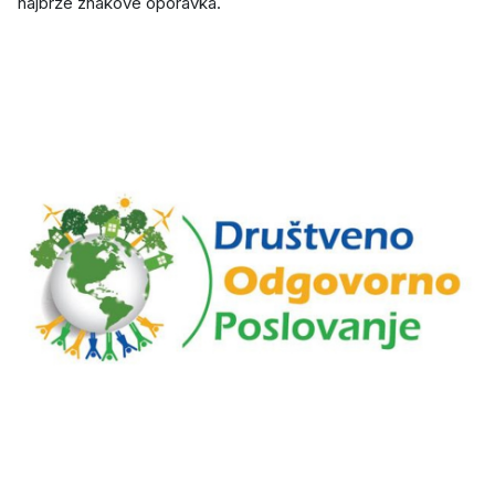
najbrže znakove oporavka.